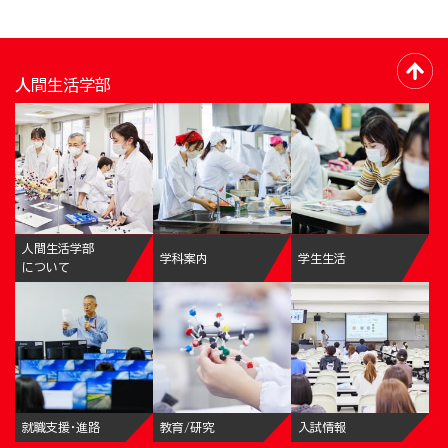
人間生活学部
人間生活学部
学科案内
学生生活
について
就職支援・進路
教育/研究
入試情報