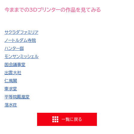
今ままでの3Dプリンターの作品を見てみる
サクラダファミリア
ノートルダム寺院
ハンター邸
モンサンミッシェル
国会議事堂
出雲大社
仁風閣
東求堂
平等院鳳凰堂
落水荘
一覧に戻る