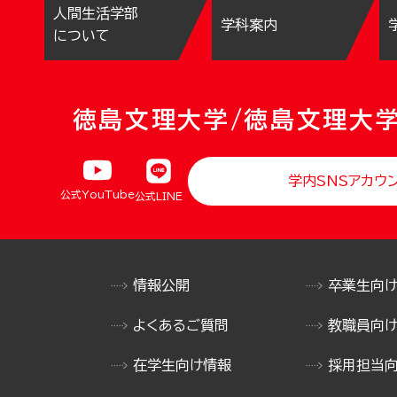
人間生活学部
学科案内
について
徳島文理大学/徳島文理大
学内SNSアカウ
公式YouTube
公式LINE
情報公開
卒業生向
よくあるご質問
教職員向
在学生向け情報
採用担当