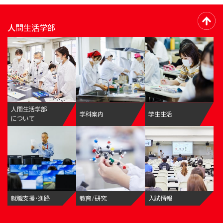
人間生活学部
人間生活学部
学科案内
学生生活
について
就職支援・進路
教育/研究
入試情報