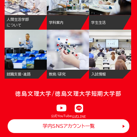
人間生活学部
学科案内
学生生活
について
就職支援・進路
教育/研究
入試情報
徳島文理大学/徳島文理大学短期大学部
公式YouTube
公式LINE
学内SNSアカウント一覧