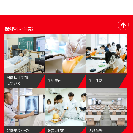
保健福祉学部
保健福祉学部
学科案内
学生生活
について
就職支援・進路
教育/研究
入試情報