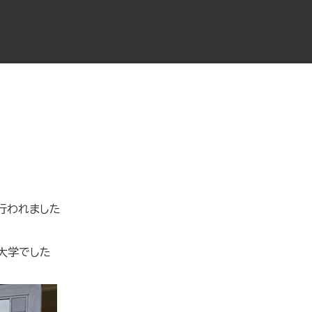
！
行われました
大学でした