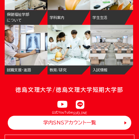
保健福祉学部
学科案内
学生生活
について
就職支援・進路
教育/研究
入試情報
徳島文理大学/徳島文理大学短期大学部
公式YouTube
公式LINE
学内SNSアカウント一覧