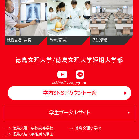
就職支援・進路
教育/研究
入試情報
徳島文理大学/徳島文理大学短期大学部
公式YouTube
公式LINE
学内SNSアカウント一覧
学生ポータルサイト
徳島文理中学校
高等学校
徳島文理小学校
徳島文理大学
附属幼稚園