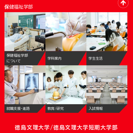
保健福祉学部
保健福祉学部
学科案内
学生生活
について
就職支援・進路
教育/研究
入試情報
徳島文理大学/徳島文理大学短期大学部