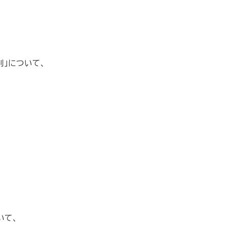
別」について、
いて、