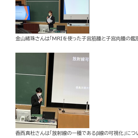
金山緒珠さんは「MRIを使った子宮筋腫と子宮肉腫の鑑
香西真杜さんは「放射線の一種であるβ線の可視化」につ