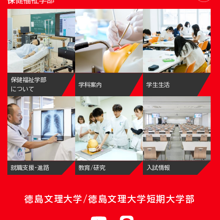
保健福祉学部
学科案内
学生生活
について
就職支援・進路
教育/研究
入試情報
徳島文理大学/徳島文理大学短期大学部