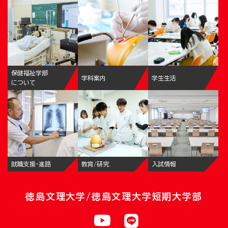
保健福祉学部
学科案内
学生生活
について
就職支援・進路
教育/研究
入試情報
徳島文理大学/徳島文理大学短期大学部