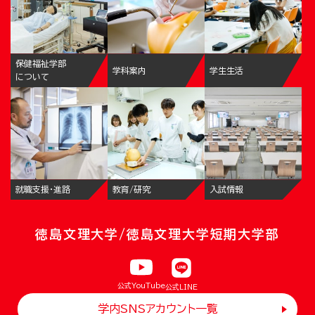
保健福祉学部
学科案内
学生生活
について
就職支援・進路
教育/研究
入試情報
徳島文理大学/徳島文理大学短期大学部
公式YouTube
公式LINE
学内SNSアカウント一覧