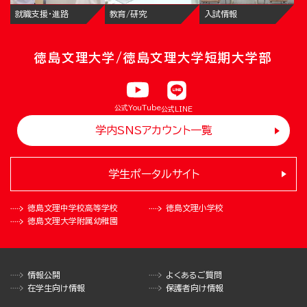
就職支援・進路
教育/研究
入試情報
徳島文理大学/徳島文理大学短期大学部
公式YouTube
公式LINE
学内SNSアカウント一覧
学生ポータルサイト
徳島文理中学校
高等学校
徳島文理小学校
徳島文理大学
附属幼稚園
情報公開
よくあるご質問
在学生向け情報
保護者向け情報