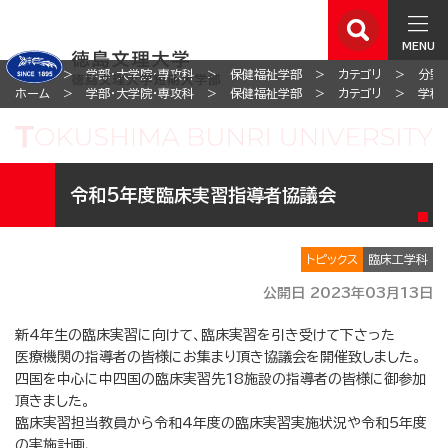
MENU
ホーム
学部・大学院・専攻科
保健福祉学部
カテゴリ
分野
ホーム
学部・大学院・専攻科
保健福祉学部
カテゴリ
学科
令和5年度臨床実習指導者協議会
トピックス
臨床工学科
公開日 2023年03月13日
新4年生の臨床実習に向けて、臨床実習を引き受けて下さった
医療機関の指導者の皆様にお集まり頂き協議会を開催致しました。
四国を中心に中四国の臨床実習先18施設の指導者の皆様に御参加
頂きました。
臨床実習担当教員から令和4年度の臨床実習実施状況や令和5年度
の実施計画、