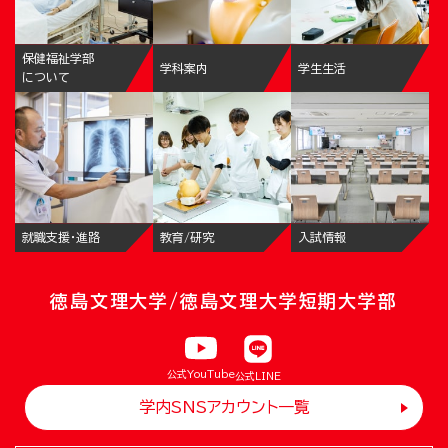
保健福祉学部
学科案内
学生生活
について
就職支援・進路
教育/研究
入試情報
徳島文理大学/徳島文理大学短期大学部
公式YouTube
公式LINE
学内SNSアカウント一覧