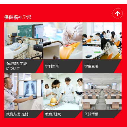
保健福祉学部
保健福祉学部
学科案内
学生生活
について
就職支援・進路
教育/研究
入試情報