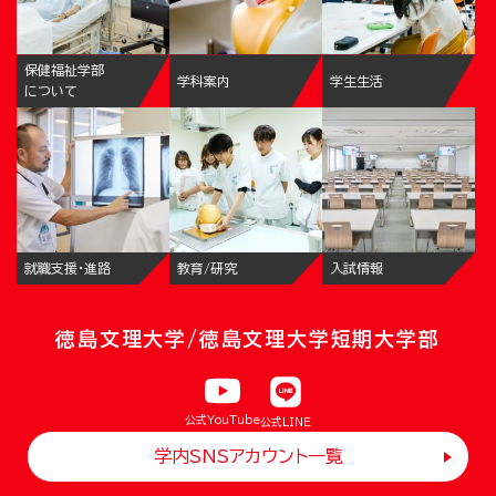
保健福祉学部
学科案内
学生生活
について
就職支援・進路
教育/研究
入試情報
徳島文理大学/徳島文理大学短期大学部
公式YouTube
公式LINE
学内SNSアカウント一覧