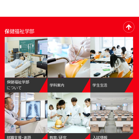
保健福祉学部
保健福祉学部
学科案内
学生生活
について
就職支援・進路
教育/研究
入試情報