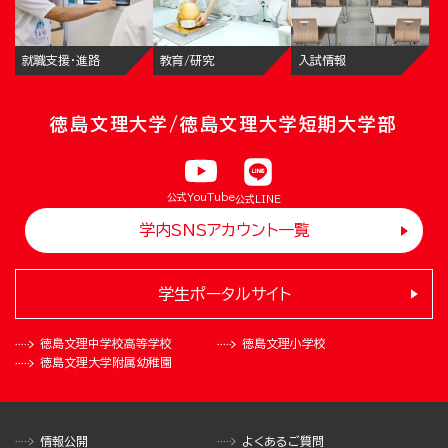
就職支援・進路
教育/研究
入試情報
徳島文理大学/徳島文理大学短期大学部
公式YouTube
公式LINE
学内SNSアカウント一覧
学生ポータルサイト
徳島文理中学校
高等学校
徳島文理小学校
徳島文理大学
附属幼稚園
情報公開
よくあるご質問