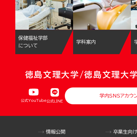
保健福祉学部
学科案内
について
徳島文理大学/徳島文理大
学内SNSアカウ
公式YouTube
公式LINE
情報公開
卒業生向