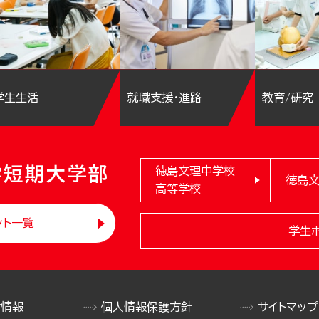
学生生活
就職支援・進路
教育/研究
学短期大学部
徳島文理中学校
徳島
高等学校
ント一覧
学生
け情報
個人情報保護方針
サイトマップ