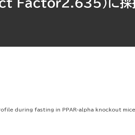
act Factor2.635）に
uring fasting in PPAR-alpha knockout mice」