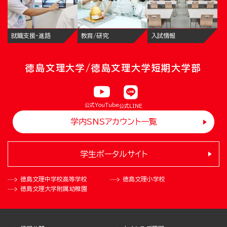
就職支援・進路
教育/研究
入試情報
徳島文理大学/徳島文理大学短期大学部
公式YouTube
公式LINE
学内SNSアカウント一覧
学生ポータルサイト
徳島文理中学校
高等学校
徳島文理小学校
徳島文理大学
附属幼稚園