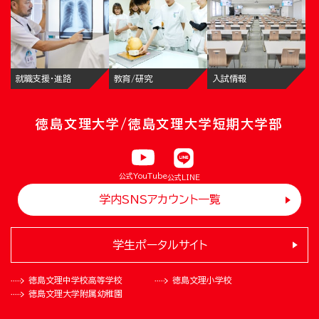
就職支援・進路
教育/研究
入試情報
徳島文理大学/徳島文理大学短期大学部
公式YouTube
公式LINE
学内SNSアカウント一覧
学生ポータルサイト
徳島文理中学校
高等学校
徳島文理小学校
徳島文理大学
附属幼稚園