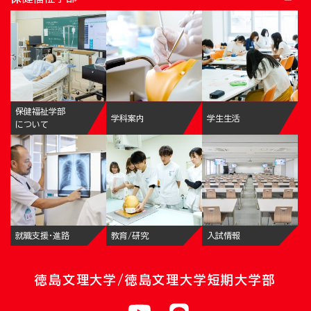
保健福祉学部
学科案内
学生生活
について
就職支援・進路
教育/研究
入試情報
徳島文理大学/徳島文理大学短期大学部