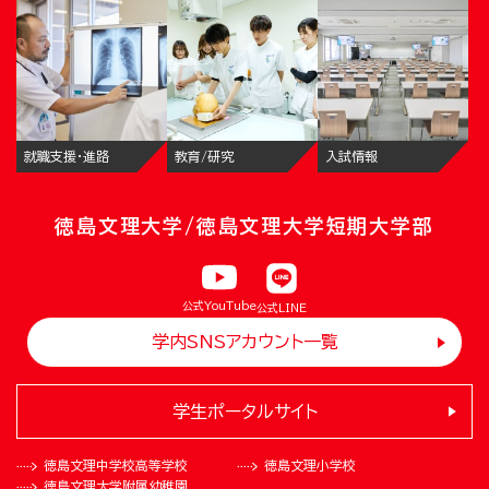
就職支援・進路
教育/研究
入試情報
徳島文理大学/徳島文理大学短期大学部
公式YouTube
公式LINE
学内SNSアカウント一覧
学生ポータルサイト
徳島文理中学校
高等学校
徳島文理小学校
徳島文理大学
附属幼稚園