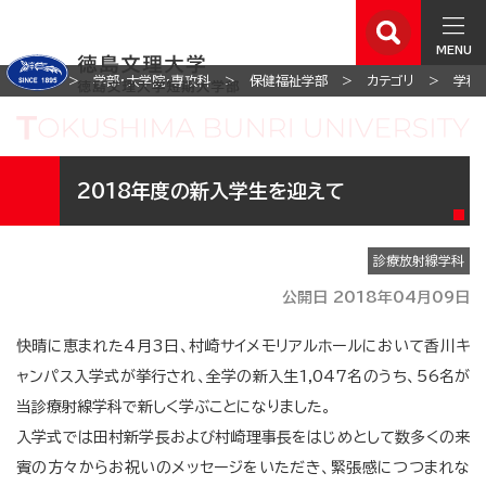
MENU
ホーム
学部・大学院・専攻科
保健福祉学部
カテゴリ
学科
2018年度の新入学生を迎えて
診療放射線学科
公開日 2018年04月09日
快晴に恵まれた4月3日、村崎サイメモリアルホールにおいて香川キ
ャンパス入学式が挙行され、全学の新入生1,047名のうち、56名が
当診療射線学科で新しく学ぶことになりました。
入学式では田村新学長および村崎理事長をはじめとして数多くの来
賓の方々からお祝いのメッセージをいただき、緊張感につつまれな