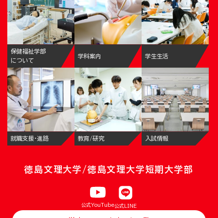
保健福祉学部
学科案内
学生生活
について
就職支援・進路
教育/研究
入試情報
徳島文理大学/徳島文理大学短期大学部
公式YouTube
公式LINE