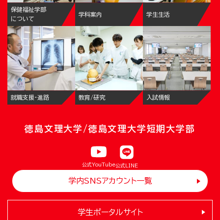
保健福祉学部
学科案内
学生生活
について
就職支援・進路
教育/研究
入試情報
徳島文理大学/徳島文理大学短期大学部
公式YouTube
公式LINE
学内SNSアカウント一覧
学生ポータルサイト