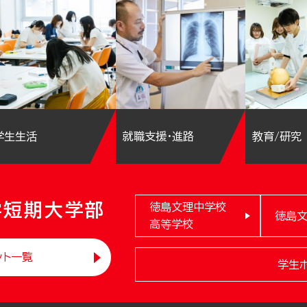
学生生活
就職支援・進路
教育/研究
学短期大学部
徳島文理中学校
徳島
高等学校
ント一覧
学生