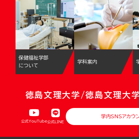
保健福祉学部
学科案内
について
徳島文理大学/徳島文理大
学内SNSアカウ
公式YouTube
公式LINE