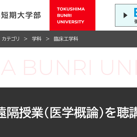
カテゴリ
学科
臨床工学科
遠隔授業(医学概論)を聴