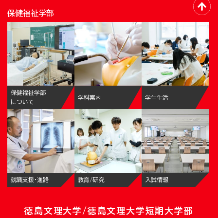
保健福祉学部
保健福祉学部
学科案内
学生生活
について
就職支援・進路
教育/研究
入試情報
徳島文理大学/徳島文理大学短期大学部