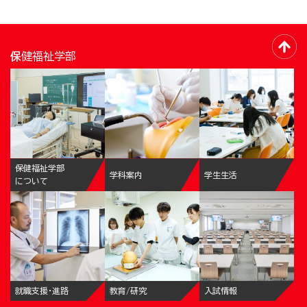
保健福祉学部
保健福祉学部
学科案内
学生生活
について
就職支援・進路
教育/研究
入試情報