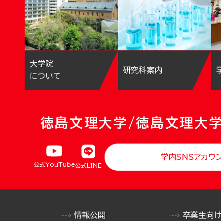
大学院
研究科案内
について
徳島文理大学/徳島文理大
学内SNSアカウ
公式YouTube
公式LINE
情報公開
卒業生向