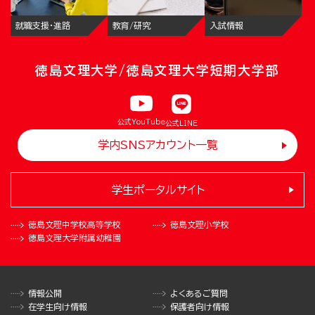
就職支援・進路
教育/研究
入試情報
徳島文理大学/徳島文理大学短期大学部
公式YouTube
公式LINE
学内SNSアカウント一覧
学生ポータルサイト
徳島文理中学校
高等学校
徳島文理小学校
徳島文理大学
附属幼稚園
情報公開
よくあるご質問
在学生向け情報
保護者向け情報