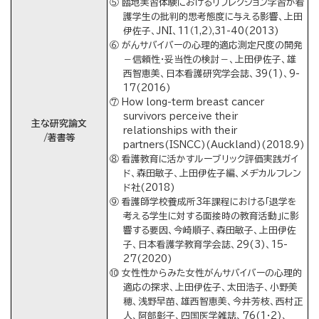
⑤ 臨地実習体験におけるリフレクション学習が看
護学生の批判的思考態度に与える影響、上田
伊佐子、JNI、11（1,2）,31-40(2013)
⑥ がんサバイバーの心理的適応測定尺度の開発
－信頼性・妥当性の検討－、上田伊佐子、雄
西智恵美、日本看護研究学会誌、39(1)、9-
17(2016)
⑦ How long-term breast cancer
survivors perceive their
主な研究論文
relationships with their
/著書等
partners(ISNCC)(Auckland)(2018.9)
⑧ 看護教育に活かすルーブリック評価実践ガイ
ド、森田敏子、上田伊佐子編、メヂカルフレン
ド社(2018)
⑨ 看護師学校養成所3年課程における「退学を
考える学生に対する面接時の教育活動」に影
響する要因、今崎順子、森田敏子、上田伊佐
子、日本看護学教育学会誌、29(3)、15-
27(2020)
⑩ 女性性からみた女性がんサバイバーの心理的
適応の探求、上田伊佐子、太田浩子、小野美
穂、浅野早苗、雄西智恵美、今井芳枝、西村正
人、阿部彰子、四国医学雑誌、76(1･2)、