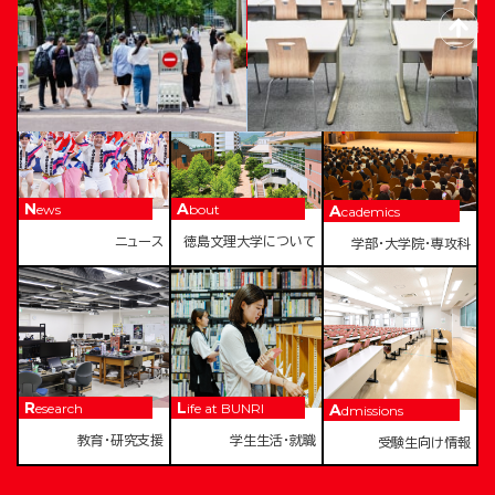
TOKUSHIMA BUNRI UNIVERSITY
News
About
Academics
ニュース
徳島文理大学について
学部・大学院・専攻科
Research
Life at BUNRI
Admissions
教育・研究支援
学生生活・就職
受験生向け情報