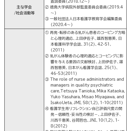
査読委員(2018.12～)
主な学会
② 徳島大学病院外部監査委員会委員(2019.4
/社会活動等
～)
③ 一般社団法人日本看護学教育学会編集委員
(2020.4～)
① 再発・転移のある乳がん患者のコーピング方略
と心理的適応、上田伊佐子、雄西智恵美、日
本看護科学学会誌、31(2)、42-51、
(2011)
② 乳がん体験者の心理的適応とコーピングに影
響を与える要因の文献検討、上田伊佐子、雄
西智恵美、日本がん看護学会誌、25(1)、
46-53(2011)
③ The role of nurse administrators and
managers in quality psychiatric
care,Tetsuya Tanioka, Mika Kataoka,
Yuko Yasuhara, Misao Miyagawa, and
IsakoUeta, JMI, 58(1,2), 1-10(2011)
④ 看護学生用リフレクション自己評価尺度の開
発－信頼性・妥当性の検討－、上田伊佐子、
川西千恵美、谷岡哲也、JNI、10（1,2)、1-
8(2012)