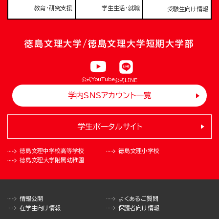
教育・研究支援
学生生活・就職
受験生向け情報
徳島文理大学/徳島文理大学短期大学部
公式YouTube
公式LINE
学内SNSアカウント一覧
学生ポータルサイト
徳島文理中学校
高等学校
徳島文理小学校
徳島文理大学
附属幼稚園
情報公開
よくあるご質問
在学生向け情報
保護者向け情報