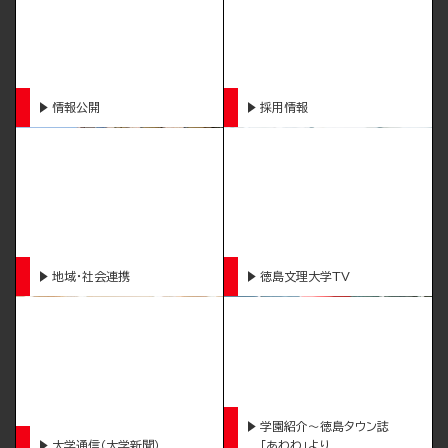
情報公開
採用情報
地域・社会連携
徳島文理大学TV
学園紹介～徳島タウン誌
大学通信（大学新聞）
「あわわ」より