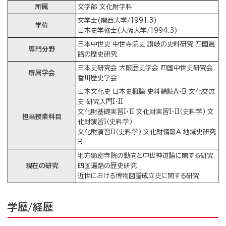
所属
文学部 文化財学科
文学士(関西大学/1991.3)
学位
日本史学修士(大阪大学/1994.3)
日本中世史 中世寺院史 讃岐の史料研究 四国遍
専門分野
路の歴史研究
日本史研究会 大阪歴史学会 四国中世史研究会
所属学会
香川歴史学会
日本文化史 日本史概論 史料購読A・B 文化交流
史 研究入門I・II
文化財基礎実習I・II 文化財実習I・II（史料学） 文
担当授業科目
化財演習I（史料学）
文化財演習II（史料学） 文化財情報A 地域史研究
B
地方顕密寺院の動向と中世神道論に関する研究
現在の研究
四国遍路の歴史研究
近世における博物図譜成立史に関する研究
学歴/経歴