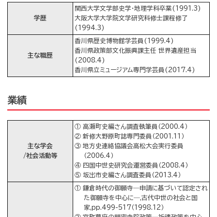
関西大学文学部史学・地理学科卒業(1991.3)
学歴
大阪大学大学院文学研究科修士課程修了
(1994.3)
香川県歴史博物館学芸員(1999.4)
香川県政策部文化振興課主任 世界遺産担当
主な職歴
(2008.4)
香川県立ミュージアム専門学芸員(2017.4)
業績
① 高瀬町史編さん調査執筆員（2000.4）
② 新修大野原町誌専門委員（2001.11）
主な学会
③ 地方史連絡協議会高松大会実行委員
/社会活動等
（2006.4）
④ 四国中世史研究会運営委員（2008.4）
⑤ 坂出市史編さん調査委員（2013.4）
① 鎌倉時代の御願寺―申請に基づいて認定され
た御願寺を中心に―,古代中世の社会と国
家,pp.499-517（1998.12）