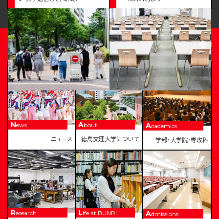
TOKUSHIMA BUNRI UNIVERSITY
News
About
Academics
ニュース
徳島文理大学について
学部・大学院・専攻科
Research
Life at BUNRI
Admissions