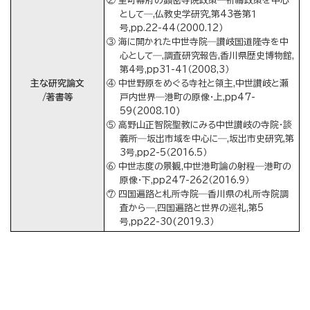
② 室町幕府の顕密寺院政策―祈禱政策を中心
として―,仏教史学研究,第43巻第１
号,pp.22-44（2000.12）
③ 海に開かれた中世寺院―讃岐国道隆寺を中
心として―,調査研究報告,香川県歴史博物館,
第4号,pp31-41（2008,3）
主な研究論文
④ 中世野原をめぐる寺社と領主,中世讃岐と瀬
/著書等
戸内世界―港町の原像・上,pp47-
59(2008.10)
⑤ 高野山正智院聖教にみる中世讃岐の寺院・談
義所―坂出市域を中心に―,坂出市史研究,第
3号,pp2-5（2016.5）
⑥ 中世志度の景観,中世港町論の射程―港町の
原像・下,pp247-262（2016.9）
⑦ 四国遍路と札所寺院―香川県の札所寺院調
査から―,四国遍路と世界の巡礼,第5
号,pp22-30(2019.3）