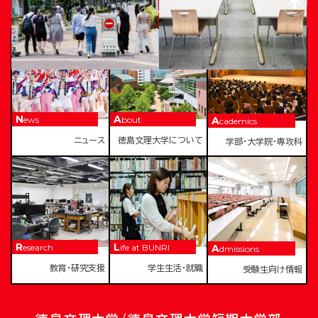
TOKUSHIMA BUNRI UNIVERSITY
News
About
Academics
ニュース
徳島文理大学について
学部・大学院・専攻科
Research
Life at BUNRI
Admissions
教育・研究支援
学生生活・就職
受験生向け情報