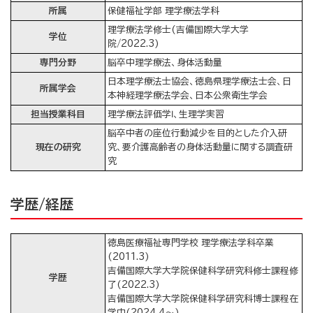
所属
保健福祉学部 理学療法学科
理学療法学修士(吉備国際大学大学
学位
院/2022.3)
専門分野
脳卒中理学療法、身体活動量
日本理学療法士協会、徳島県理学療法士会、日
所属学会
本神経理学療法学会、日本公衆衛生学会
担当授業科目
理学療法評価学Ⅰ、生理学実習
脳卒中者の座位行動減少を目的とした介入研
現在の研究
究、要介護高齢者の身体活動量に関する調査研
究
学歴/経歴
徳島医療福祉専門学校 理学療法学科卒業
(2011.3)
吉備国際大学大学院保健科学研究科修士課程修
学歴
了(2022.3)
吉備国際大学大学院保健科学研究科博士課程在
学中(2024.4～)