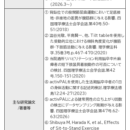
(2026.3～)
① 背臥位での股関節屈曲運動において足底接
地・非接地の差異が腹筋群に与える影響．四
国理学療法士会学会誌.第40号.50-
51（2018）
② 澁谷光敬、平島賢一、他．Tilt tableを使用し
た受動的立位における傾斜角度変化が腹筋
群・下肢筋活動に与える影響. 理学療法科
学.35巻3号.p.467-470（2020）
③ 当院通所リハビリテーション利用脳卒中片麻
痺者の短下肢装具着脱動作の可否について
の検討. 四国理学療法士会学会誌.第42
号.150-151（2020）
④ activPALを使用した生活期脳卒中者の1日
の身体活動に関する記述的検討.理学療法徳
島12:24-27（2023）
⑤ activPALによる健常男性の立ち上がり回数
主な研究論文
の検出にデータサンプリング周期が与える影
/著書等
響. 四国理学療法士会学会誌.第47号.62-
63（2026）
⑥ Shibuya M, Harada K, et al., Effects
of Sit-to-Stand Exercise