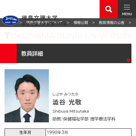
MENU
ホーム
徳島文理大学について
情報公開
教育情報の公表
教員詳細
しぶや みつたか
澁谷 光敬
Shibuya Mitsutaka
助教/保健福祉学部 理学療法学科
生年月
1990年3月