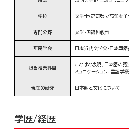
所属
短期大学部 言語コミュニ
学位
文学士(高知県立高知女子大
専門分野
文学・国語科教育
所属学会
日本近代文学会・日本国語
ことばと表現、日本語の語
担当授業科目
ミュニケーション、言語学
現在の研究
日本語と文化について
学歴/経歴