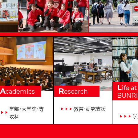
VERSITY
L
ife at
A
R
cademics
esearch
BUNRI
学部・大学院・専
教育・研究支援
学
攻科