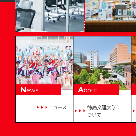
T
OKUSHIMA BUNRI UNI
N
A
ews
bout
ニュース
徳島文理大学に
ついて