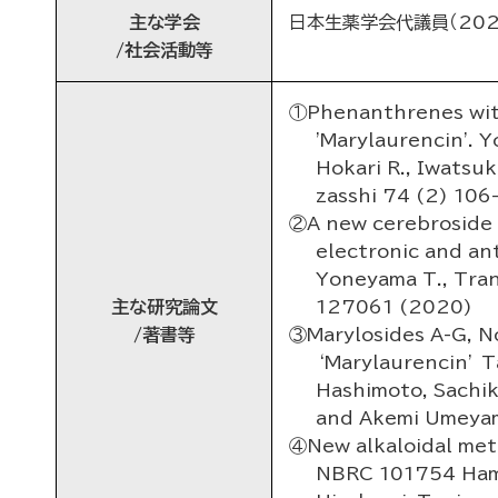
主な学会
日本生薬学会代議員（2021
/社会活動等
①Phenanthrenes with
'Marylaurencin'. Y
Hokari R., Iwatsu
zasshi 74 (2) 10
②A new cerebroside 
electronic and an
Yoneyama T., Trang
主な研究論文
127061 (2020)
/著書等
③Marylosides A-G, N
‘Marylaurencin’ T
Hashimoto, Sachik
and Akemi Umeyam
④New alkaloidal met
NBRC 101754 Hama,