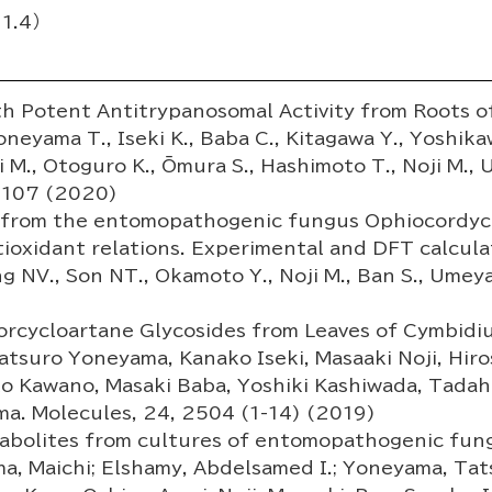
.4）
 Potent Antitrypanosomal Activity from Roots o
oneyama T., Iseki K., Baba C., Kitagawa Y., Yoshika
ki M., Otoguro K., Ōmura S., Hashimoto T., Noji M
6-107 (2020)
from the entomopathogenic fungus Ophiocordycep
tioxidant relations. Experimental and DFT calcula
 NV., Son NT., Okamoto Y., Noji M., Ban S., Umeyam
orcycloartane Glycosides from Leaves of Cymbidi
atsuro Yoneyama, Kanako Iseki, Masaaki Noji, Hiro
o Kawano, Masaki Baba, Yoshiki Kashiwada, Tadahi
a. Molecules, 24, 2504 (1-14) (2019)
abolites from cultures of entomopathogenic fu
 Maichi; Elshamy, Abdelsamed I.; Yoneyama, Tats