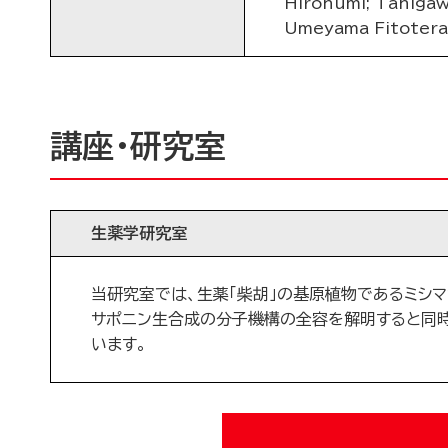
Hirohumi; Tanigawa
Umeyama Fitotera
講座・研究室
生薬学研究室
当研究室では、生薬「柴胡」の基原植物であるミシ
サポニン生合成の分子機構の全容を解明すると同
います。