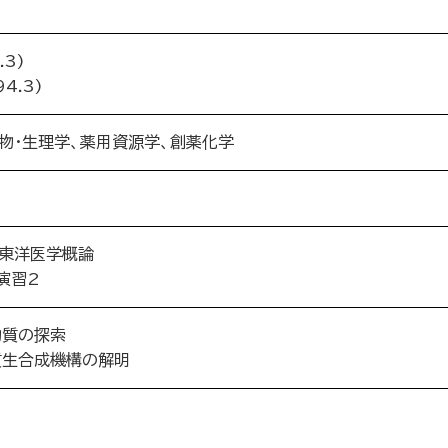
3)
4.3)
物・生理学、薬用資源学、創薬化学
 東洋医学概論
演習2
物質の探索
質生合成機構の解明