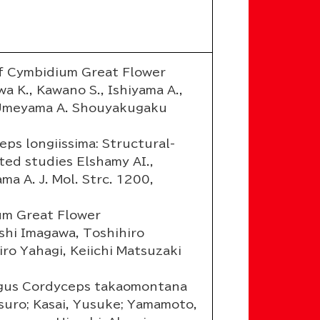
f Cymbidium Great Flower
wa K., Kawano S., Ishiyama A.,
., Umeyama A. Shouyakugaku
s longiissima: Structural-
ted studies Elshamy AI.,
a A. J. Mol. Strc. 1200,
um Great Flower
shi Imagawa, Toshihiro
ro Yahagi, Keiichi Matsuzaki
ngus Cordyceps takaomontana
uro; Kasai, Yusuke; Yamamoto,