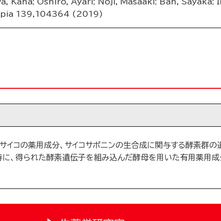
, Kana; Oshiro, Ayari; Noji, Masaaki; Ban, Sayaka;
pia 139,104364 (2019)
マサイコの薬用成分、サイコサポニンの生合成に関与する酵素群の
時に、得られた酵素遺伝子を組み込んだ酵母を用いた有用薬用成