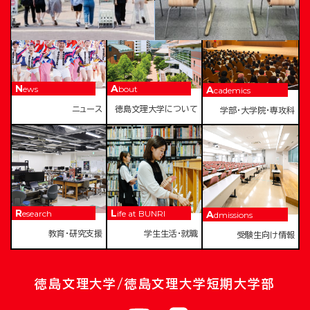
News
About
Academics
ニュース
徳島文理大学について
学部・大学院・専攻科
Research
Life at BUNRI
Admissions
教育・研究支援
学生生活・就職
受験生向け情報
徳島文理大学/徳島文理大学短期大学部