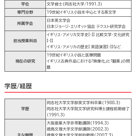
学位
文学修士(同志社大学/1991.3)
専門分野
19世紀イギリス小説を中心とする英文学
日本英文学会
所属学会
日本ジョージ・エリオット協会 テクスト研究学会
イギリス・アメリカ文学史I・II 比較文学・文化研究
担当授業科目
I・II
イギリス・アメリカの歴史I 英語演習I・IIなど
19世紀イギリス小説と医療問題
現在の研究
イギリス古典作品における「映像化」と「翻案」の問
題
学歴/経歴
同志社大学文学部英文学科卒業(1988.3)
学歴
同志社大学大学院文学研究科博士課程前期修了
(1991.3)
大阪産業大学非常勤講師(1994.3)
徳島文理大学文学部講師(2002.3)
主な職歴
徳島文理大学文学部助教授(2007.3)