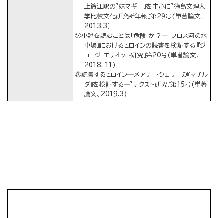
上鈴江訳の『妹マギー』を中心に『徳島文理大
学比較文化研究所年報』第29号(単著論文、
2013.3)
⑦小説を読むことは「危険」か？―『フロス河の水
車場』におけるヒロインの読書を検証する 『ジ
ョージ・エリオット研究』第20号(単著論文、
2018. 11)
⑧読書するヒロイン―メアリー・シェリーの『マチル
ダ』を検証する―『テクスト研究』第15号(単著
論文、2019.3)