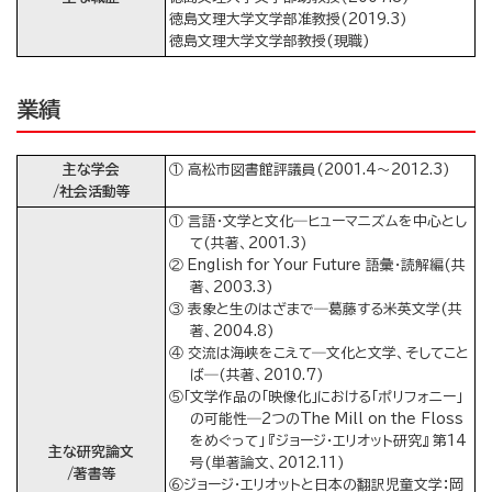
徳島文理大学文学部准教授(2019.3)
徳島文理大学文学部教授(現職)
業績
主な学会
① 高松市図書館評議員(2001.4～2012.3)
/社会活動等
① 言語・文学と文化―ヒューマニズムを中心とし
て(共著、2001.3)
② English for Your Future 語彙・読解編(共
著、2003.3)
③ 表象と生のはざまで―葛藤する米英文学(共
著、2004.8)
④ 交流は海峡をこえて―文化と文学、そしてこと
ば―(共著、2010.7)
⑤「文学作品の「映像化」における「ポリフォニー」
の可能性―2つのThe Mill on the Floss
をめぐって」 『ジョージ・エリオット研究』 第14
主な研究論文
号(単著論文、2012.11)
/著書等
⑥ジョージ・エリオットと日本の翻訳児童文学：岡