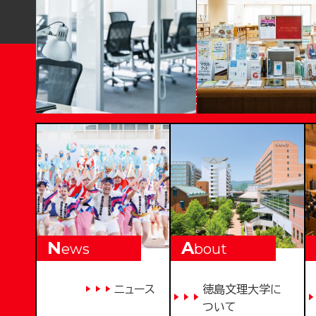
T
OKUSHIMA BUNRI UNI
N
A
ews
bout
ニュース
徳島文理大学に
ついて