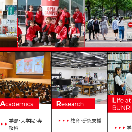
VERSITY
L
ife at
A
R
cademics
esearch
BUNRI
学部・大学院・専
教育・研究支援
学
攻科