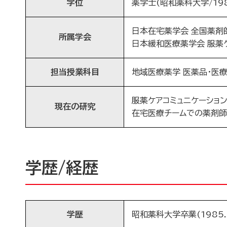
学位
薬学士(昭和薬科大学/198
日本在宅薬学会 全国薬剤
所属学会
日本緩和医療薬学会 服薬
担当授業科目
地域医療薬学 医薬品・医
服薬ケアコミュニケーショ
現在の研究
在宅医療チームでの薬剤
学歴/経歴
学歴
昭和薬科大学卒業(1985.