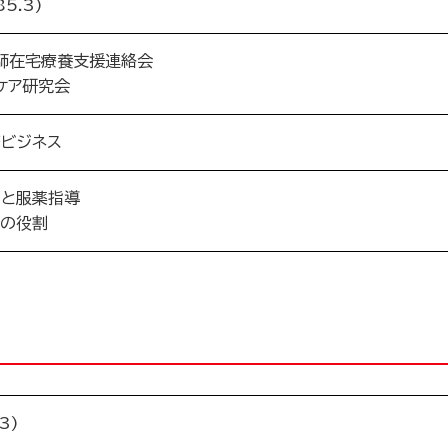
5.3)
師在宅療養支援連絡会
ケア研究会
療ビジネス
ンと服薬指導
師の役割
3)