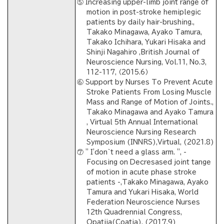
⑤ Increasing upper-limb joint range of
motion in post-stroke hemiplegic
patients by daily hair-brushing.,
Takako Minagawa, Ayako Tamura,
Takako Ichihara, Yukari Hisaka and
Shinji Nagahiro ,British Journal of
Neuroscience Nursing, Vol.11, No.3,
112-117, （2015.6）
⑥ Support by Nurses To Prevent Acute
Stroke Patients From Losing Muscle
Mass and Range of Motion of Joints.,
Takako Minagawa and Ayako Tamura
, Virtual 5th Annual International
Neuroscience Nursing Research
Symposium (INNRS),Virtual, (2021.8)
⑦ " I'don`t need a glass arm. ", -
Focusing on Decresased joint tange
of motion in acute phase stroke
patients -,Takako Minagawa, Ayako
Tamura and Yukari Hisaka, World
Federation Neuroscience Nurses
12th Quadrennial Congress,
Opatija(Coatia), (2017.9)