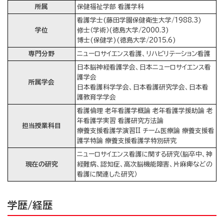
所属
保健福祉学部 看護学科
看護学士(藤田学園保健衛生大学/1988.3)
学位
修士（学術）(徳島大学/2000.3)
博士(保健学)(徳島大学/2015.6)
専門分野
ニューロサイエンス看護、リハビリテーション看護
日本脳神経看護学会、日本ニューロサイエンス看
護学会
所属学会
日本看護科学学会、日本看護研究学会、日本看
護教育学学会
看護倫理 老年看護学概論 老年看護学援助論 老
年看護学実習 看護研究方法論
担当授業科目
療養支援看護学演習II チーム医療論 療養支援看
護学特論 療養支援看護学特別研究
ニューロサイエンス看護に関する研究（脳卒中、神
現在の研究
経難病、認知症、高次脳機能障害、片麻痺などの
看護に関連した研究）
学歴/経歴