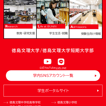
Research
Life at BUNRI
Admissions
教育・研究支援
学生生活・就職
受験生向け情報
徳島文理大学/徳島文理大学短期大学部
公式YouTube
公式LINE
学内SNSアカウント一覧
学生ポータルサイト
徳島文理中学校
高等学校
徳島文理小学校