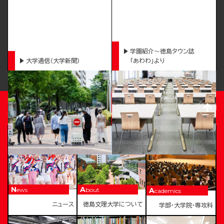
学園紹介～徳島タウン誌
大学通信（大学新聞）
「あわわ」より
TOKUSHIMA BUNRI UNIVERSITY
News
About
Academics
ニュース
徳島文理大学について
学部・大学院・専攻科