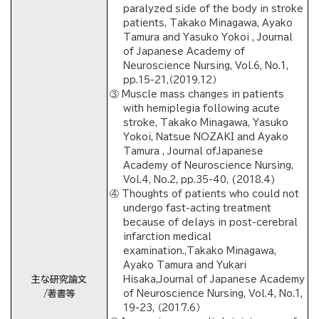
paralyzed side of the body in stroke
patients, Takako Minagawa, Ayako
Tamura and Yasuko Yokoi , Journal
of Japanese Academy of
Neuroscience Nursing, Vol.6, No.1,
pp.15-21,（2019.12）
③ Muscle mass changes in patients
with hemiplegia following acute
stroke, Takako Minagawa, Yasuko
Yokoi, Natsue NOZAKI and Ayako
Tamura , Journal ofJapanese
Academy of Neuroscience Nursing,
Vol.4, No.2, pp.35-40, (2018.4)
④ Thoughts of patients who could not
undergo fast-acting treatment
because of delays in post-cerebral
infarction medical
examination.,Takako Minagawa,
Ayako Tamura and Yukari
主な研究論文
Hisaka,Journal of Japanese Academy
/著書等
of Neuroscience Nursing, Vol.4, No.1,
19-23, （2017.6）