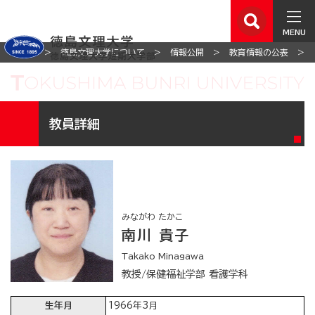
MENU
ホーム
徳島文理大学について
情報公開
教育情報の公表
教員詳細
みながわ たかこ
南川 貴子
Takako Minagawa
教授/保健福祉学部 看護学科
生年月
1966年3月