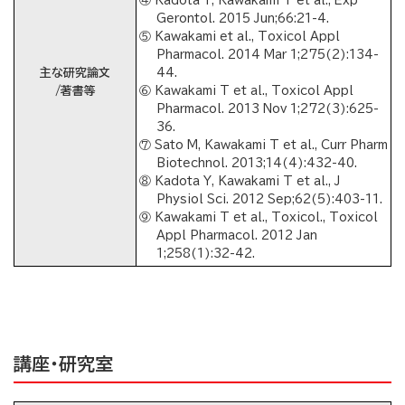
④ Kadota Y, Kawakami T et al., Exp
Gerontol. 2015 Jun;66:21-4.
⑤ Kawakami et al., Toxicol Appl
Pharmacol. 2014 Mar 1;275(2):134-
主な研究論文
44.
/著書等
⑥ Kawakami T et al., Toxicol Appl
Pharmacol. 2013 Nov 1;272(3):625-
36.
⑦ Sato M, Kawakami T et al., Curr Pharm
Biotechnol. 2013;14(4):432-40.
⑧ Kadota Y, Kawakami T et al., J
Physiol Sci. 2012 Sep;62(5):403-11.
⑨ Kawakami T et al., Toxicol., Toxicol
Appl Pharmacol. 2012 Jan
1;258(1):32-42.
講座・研究室