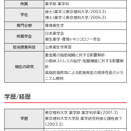
所属
薬学部 薬学科
修士（薬学）(東京理科大学/2003.3)
学位
博士（薬学）(東京理科大学/2006.3)
専門分野
環境衛生学
日本薬学会
所属学会
衛生薬学・環境トキシコロジー学会
担当授業科目
公衆衛生学実習
重金属の脂肪組織に対する影響解析
小胞体ストレスの胎仔・胎盤機能に対する影響解
現在の研究
析
高脂肪食摂取による肥満発症の感受性差のメカ
ニズム解明
学歴/経歴
東京理科大学 薬学部 薬学科卒業(2001.3)
学歴
東京理科大学大学院 薬学研究科修士課程修了
(2003.3)