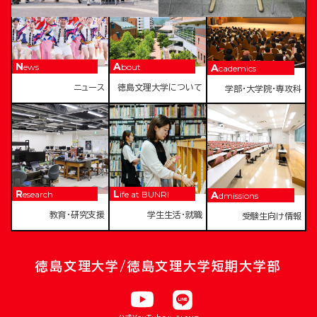
News
About
Academics
ニュース
徳島文理大学について
学部・大学院・専攻科
Research
Life at BUNRI
Admissions
教育・研究支援
学生生活・就職
受験生向け情報
徳島文理大学/徳島文理大学短期大学部