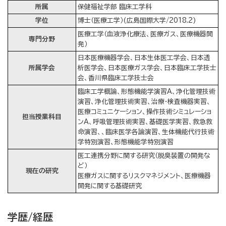
所属
保健福祉学部 臨床工学科
学位
博士（医療工学）(広島国際大学/2018.2)
医療工学（血液浄化療法、医療ガス、医療機器開
専門分野
発）
日本医療機器学会、日本生体医工学会、日本透
所属学会
析医学会、日本医療ガス学会、日本臨床工学技士
会、香川県臨床工学技士会
臨床工学概論、形態機能学演習A、浄化管理技術
演習、浄化管理技術実習、治療・検査機器実習、
医療コミュニケーション、操作技術シミュレーショ
担当授業科目
ンA、呼吸管理技術実習、基礎医学実習、救急救
命演習、、臨床医学各論演習、生体機能代行技術
学特別演習、形態機能学特別演習
医工連携分野に関する研究（脱臭装置の開発な
ど）
現在の研究
医療ガスに関するリスクマネジメント、医療機器
開発に関する基礎研究
学歴/経歴