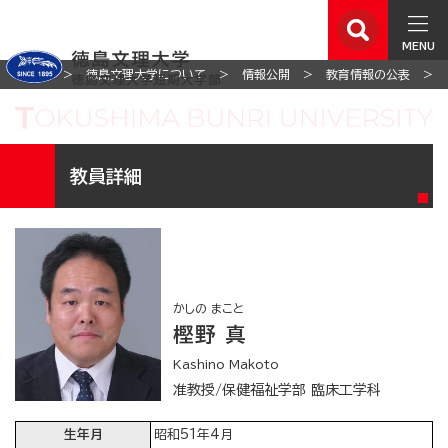
MENU
ホーム
徳島文理大学について
情報公開
教育情報の公表
教員詳細
かしの まこと
樫野 真
Kashino Makoto
准教授/保健福祉学部 臨床工学科
生年月
昭和51年4月