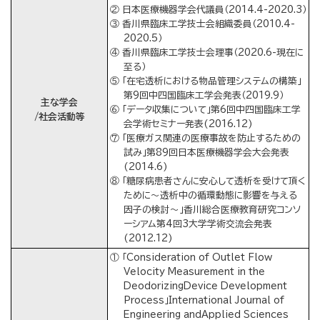
② 日本医療機器学会代議員（2014.4-2020.3）
③ 香川県臨床工学技士会組織委員（2010.4-
2020.5）
④ 香川県臨床工学技士会理事（2020.6-現在に
至る）
⑤ 「在宅透析における物品管理システムの構築」
第9回中四国臨床工学会発表（2019.9）
主な学会
⑥ 「データ収集について」第6回中四国臨床工学
/社会活動等
会学術セミナー発表(2016.12)
⑦ 「医療ガス関連の医療事故を防止するための
試み」第89回日本医療機器学会大会発表
(2014.6)
⑧ 「糖尿病患者さんに安心して透析を受けて頂く
ために～透析中の循環動態に影響を与える
因子の検討～」香川総合医療教育研究コンソ
ーシアム第4回3大学学術交流会発表
(2012.12)
① 「Consideration of Outlet Flow
Velocity Measurement in the
DeodorizingDevice Development
Process」International Journal of
Engineering andApplied Sciences