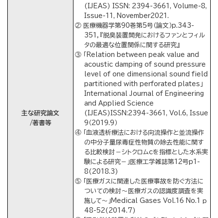
(IJEAS) ISSN: 2394-3661, Volume-8,
Issue-11, November2021.
② 医療機器学第90巻第5号（論文）p.343-
351，『脱臭装置開発におけるファンとフィル
タの最適な位置関係に関する研究』
③ 「Relation between peak value and
acoustic damping of sound pressure
level of one dimensional sound field
partitioned with perforated plates」
International Journal of Engineering
and Applied Science
主な研究論文
(IJEAS)ISSN:2394-3661, Vol.6, Issue
/著書等
9（2019.9）
④ 「血液透析療法における向流操作と並流操作
の中分子量尿毒症性物質の除去性能に関す
る比較検討－シトクロムcを指標とした水系実
験による研究－」医療工学雑誌第12号p1-
8(2018.3)
⑤ 「医療ガスに関連した医療事故を防ぐ方法に
ついての検討～医療ガスの認識度調査を実
施して～」Medical Gases Vol.16 No.1 ｐ
48-52(2014.7)