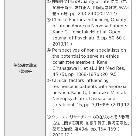
② 神経性やせ症のQuality of Life について、
加根千賀子、友竹正人、四国医学雑誌、第73
巻5-6号、pp. 233-240（2017.12）
③ Clinical Factors Influencing Quality
of life in Anorexia Nervosa Patients.
Kane C, TomotakeM, et al. Open
Journal of Psychiatr, 8, pp. 50-60 （
2018.11 ）
④ Perspectives of non-specialists on
the potential to serve as ethics
committee members. Kane
主な研究論文
C,Yanagawa H, et al. J Int Med Res,
/著書等
47 （5）, pp. 1868-1876 （2019.5 ）
⑤ Clinical factors influencing
resilience in patients with anorexia
nervosa. Kane C, Tomotake M,et al.
Neuropsychiatric Disease and
Treatment, 15, pp. 391–395 （2019.12
）
⑥ クリニカルリサーチナースの在り方とその教育
方法に関する研究、加根千賀子、楊河宏章他、
薬理と治療、第48巻、pp. 164-169 （
2020.12 ）