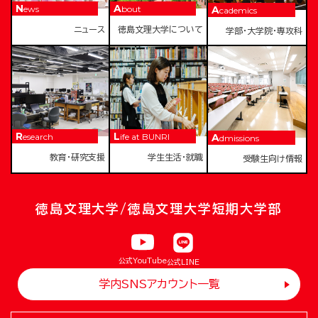
News
About
Academics
ニュース
徳島文理大学について
学部・大学院・専攻科
Research
Life at BUNRI
Admissions
教育・研究支援
学生生活・就職
受験生向け情報
徳島文理大学/徳島文理大学短期大学部
公式YouTube
公式LINE
学内SNSアカウント一覧