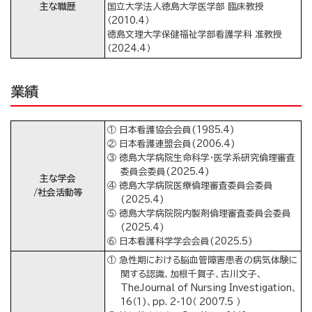
主な職歴
国立大学法人徳島大学医学部 臨床教授
（2010.4）
徳島文理大学保健福祉学部看護学科 准教授
（2024.4）
業績
① 日本看護協会会員(1985.4)
② 日本看護連盟会員(2006.4)
③ 徳島大学病院生命科学・医学系研究倫理審査
委員会委員(2025.4)
主な学会
④ 徳島大学病院医療倫理審査委員会委員
/社会活動等
(2025.4)
⑤ 徳島大学病院院内製剤倫理審査委員会委員
(2025.4)
⑥ 日本看護科学学会会員(2025.5)
① 急性期における脳血管障害患者の病気体験に
関する認識、加根千賀子、古川文子、
TheJournal of Nursing Investigation、
16（1)、pp. 2-10（ 2007.5 ）