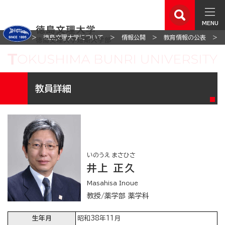
MENU
ホーム
徳島文理大学について
情報公開
教育情報の公表
教員詳細
いのうえ まさひさ
井上 正久
Masahisa Inoue
教授/薬学部 薬学科
生年月
昭和38年11月