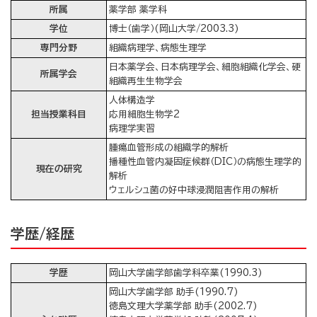
所属
薬学部 薬学科
学位
博士（歯学）(岡山大学/2003.3)
専門分野
組織病理学、病態生理学
日本薬学会、日本病理学会、細胞組織化学会、硬
所属学会
組織再生生物学会
人体構造学
担当授業科目
応用細胞生物学2
病理学実習
腫瘍血管形成の組織学的解析
播種性血管内凝固症候群（DIC）の病態生理学的
現在の研究
解析
ウェルシュ菌の好中球浸潤阻害作用の解析
学歴/経歴
学歴
岡山大学歯学部歯学科卒業(1990.3)
岡山大学歯学部 助手(1990.7)
徳島文理大学薬学部 助手(2002.7)