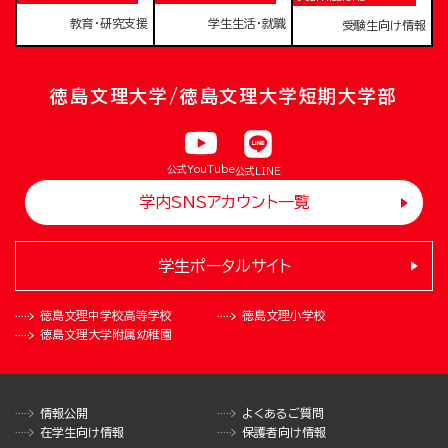
教育・研究支援
学生生活・就職
受験生向け情報
徳島文理大学/徳島文理大学短期大学部
公式YouTube
公式LINE
学内SNSアカウント一覧
学生ポータルサイト
徳島文理中学校
高等学校
徳島文理小学校
徳島文理大学
附属幼稚園
情報公開
よくあるご質問
在学生向け情報
保護者向け情報