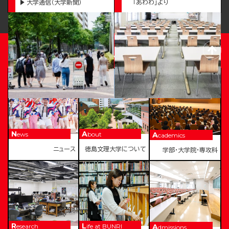
大学通信（大学新聞）
「あわわ」より
TOKUSHIMA BUNRI UNIVERSITY
News
About
Academics
ニュース
徳島文理大学について
学部・大学院・専攻科
Research
Life at BUNRI
Admissions