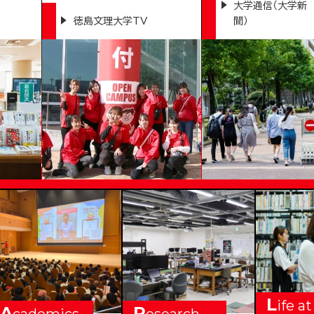
大学通信（大学新
徳島文理大学TV
聞）
VERSITY
L
ife at
A
R