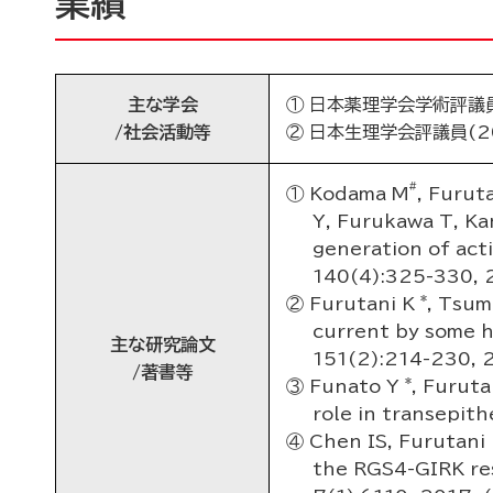
業績
主な学会
① 日本薬理学会学術評議員(
/社会活動等
② 日本生理学会評議員(20
#
① Kodama M
, Furut
Y, Furukawa T, Ka
generation of act
140(4):325-330, 
*
② Furutani K
, Tsum
current by some h
主な研究論文
151(2):214-230, 
/著書等
*
③ Funato Y
, Furuta
role in transepith
④ Chen IS, Furutani
the RGS4-GIRK res