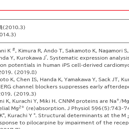
2010.3)
14.3)
#
ani K
, Kimura R, Ando T, Sakamoto K, Nagamori S,
*
nda Y, Kurokawa J
. Systematic expression analysi
ion potentials in human iPS cell-derived cardiomy
2019. (2019.8)
oto K, Chen IS, Handa K, Yamakawa Y, Sack JT, Ku
ERG channel blockers suppresses early afterdepol
2019. (2019.3)
+
ni K, Kurachi Y, Miki H. CNNM proteins are Na
/M
2+
elial Mg
(re)absorption. J Physiol 596(5):743-7
*
*
 K
, Kurachi Y
. Structural determinants at the M
ponse to pilocarpine by impairment of the recepto