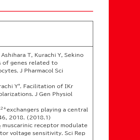
 Ashihara T, Kurachi Y, Sekino
s of genes related to
ocytes. J Pharmacol Sci
*
rachi Y
. Facilitation of IKr
arizations. J Gen Physiol
2+
g
exchangers playing a central
46, 2018. (2018.1)
muscarinic receptor modulate
2
r voltage sensitivity. Sci Rep