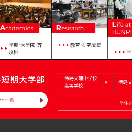
L
ife at
A
R
cademics
esearch
BUNRI
学部・大学院・専
教育・研究支援
学
攻科
学短期大学部
徳島文理中学校
徳島
高等学校
ント一覧
学生