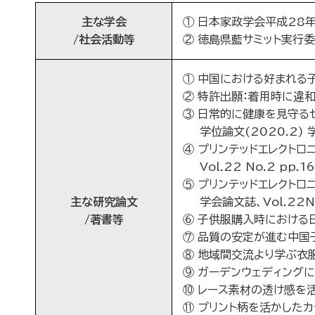
主な学会
① 日本家政学会平成28年度
/社会活動等
② 徳島県藍サミット実行委員
① 中国における好まれる子
② 特許出願：着用時に違和感
③ 日常的に健康を見守る
学位論文(2020.2) 
④ プリンテッドエレクト
Vol.22 No.2 pp.1
⑤ プリンテッドエレクトロ
主な研究論文
学会論文誌、Vol.22No
/著書等
⑥ 子供服購入時における日
⑦ 品質の安定が進む中国子
⑧ 地域間交流より学ぶ衣服
⑨ ガーデンウェディングに
⑩ レース素材の透け感を活
⑪ プリント柄を活かしたカ