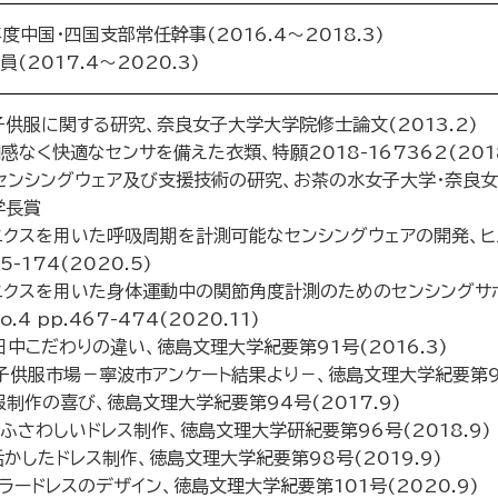
中国･四国支部常任幹事(2016.4～2018.3)
(2017.4～2020.3)
供服に関する研究、奈良女子大学大学院修士論文(2013.2)
なく快適なセンサを備えた衣類、特願2018-167362(2018
センシングウェア及び支援技術の研究、お茶の水女子大学・奈良
学長賞
ロニクスを用いた呼吸周期を計測可能なセンシングウェアの開発、ヒ
65-174(2020.5)
ニクスを用いた身体運動中の関節角度計測のためのセンシングサポ
.4 pp.467-474(2020.11)
中こだわりの違い、徳島文理大学紀要第91号(2016.3)
供服市場－寧波市アンケート結果より－、徳島文理大学紀要第92号
制作の喜び、徳島文理大学紀要第94号(2017.9)
ふさわしいドレス制作、徳島文理大学研紀要第96号(2018.9)
かしたドレス制作、徳島文理大学紀要第98号(2019.9)
ラードレスのデザイン、徳島文理大学紀要第101号(2020.9)