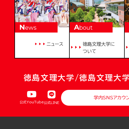
N
A
ews
bout
ニュース
徳島文理大学に
ついて
徳島文理大学/徳島文理大
学内SNSアカウ
公式YouTube
公式LINE