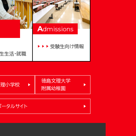
A
dmissions
受験生向け情報
生生活・就職
徳島文理大学
文理小学校
附属幼稚園
ポータルサイト