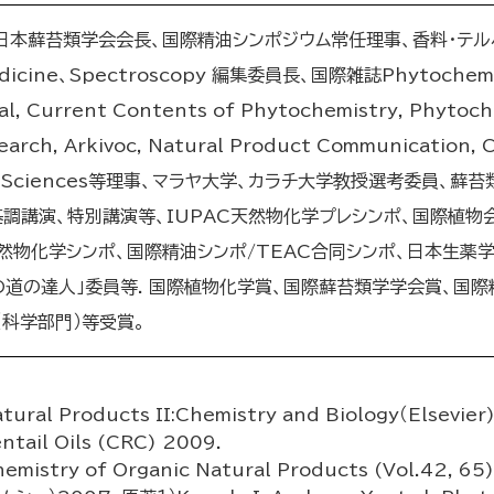
日本蘚苔類学会会長、国際精油シンポジウム常任理事、香料・テルペ
ine、Spectroscopy 編集委員長、国際雑誌Phytochemistry
al, Current Contents of Phytochemistry, Phytoche
earch, Arkivoc, Natural Product Communication, 
nal of Sciences等理事、マラヤ大学、カラチ大学教授選考委
調講演、特別講演等、IUPAC天然物化学プレシンポ、国際植物会
天然物化学シンポ、国際精油シンポ/TEAC合同シンポ、日本生薬
道の達人」委員等. 国際植物化学賞、国際蘚苔類学学会賞、国際精油
（科学部門）等受賞。
tural Products II:Chemistry and Biology（Elsevier
ntail Oils (CRC) 2009.
hemistry of Organic Natural Products (Vol.42, 65