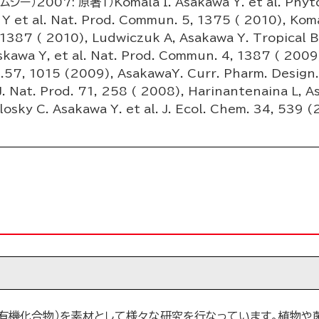
2007: 原著１）Komala I. Asakawa Y. et al. Phytch
Y et al. Nat. Prod. Commun. 5, 1375 ( 2010), Komal
1387 ( 2010), Ludwiczuk A, Asakawa Y. Tropical Bi
kawa Y, et al. Nat. Prod. Commun. 4, 1387 ( 2009)
.57, 1015 (2009), AsakawaY. Curr. Pharm. Design.
 J. Nat. Prod. 71, 258 ( 2008), Harinantenaina L, As
olosky C. Asakawa Y. et al. J. Ecol. Chem. 34,
有機化合物）を素材として様々な研究を行なっています。植物や