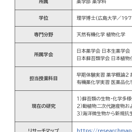
所属
薬学部 薬学科
学位
理学博士(広島大学／1972
専門分野
天然有機化学 植物化学
日本薬学会 日本生薬学会
所属学会
日本蘚苔類学会 日本植物
早期体験実習 薬学概論２ 薬
担当授業科目
有機薬化学実習 医薬品化学
１）蘚苔類の生物・化学多
現在の研究
２）動植物二次代謝産物お
３）海洋微生物から新規抗
https://researchma
リサーチマップ