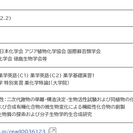
.2)
 日本化学会 アジア植物化学協会 国際蘚苔類学会
化学会 徳島生物学会等
学英語(C1) 薬学英語(C2) 薬学基礎演習1
 特別実習 薬化学特論I（大学院）
様性：二次代謝物の単離・構造決定・生物活性試験および同植物の
よび合成有機化合物の微生物変化による機能性化合物の創製
生物質の探索および分子生物学的生合成研究
p.jp/read0036123