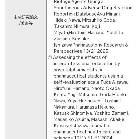
BiologicAgents Using a
Spontaneous Adverse Drug Reaction
Reporting DatabaseAyu Minagi,
主な研究論文
Hideki Nawa, Mitsuhiro Goda,
/著書等
Takahiro Niimura, Koji
Miyata,Hirofumi Hamano, Yoshito
Zamami, Keisuke
IshizawaPharmacology Research &
Perspectives 13(2) 2025
④ Assessing the effects of
interprofessional education by
hospitalpharmacists on
pharmaceutical students using a
self-evaluation scale.Fuka Aizawa,
Hirofumi Hamano, Naoto Okada,
Kenta Yagi, Mitsuhiro Goda,Hideki
Nawa, Yuya Horinouchi, Toshimi
Nakamura, Harumasa Hakuno,
KazuakiShinomiya, Yoshito Zamami,
Masahiko Azuma, Masashi Akaike,
KeisukeIshizawaJournal of
pharmaceutical health care and
sciences 10(1) 61-61 2024