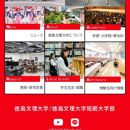
News
About
Academics
ニュース
徳島文理大学について
学部・大学院・専攻科
Research
Life at BUNRI
Admissions
教育・研究支援
学生生活・就職
受験生向け情報
徳島文理大学/徳島文理大学短期大学部
公式YouTube