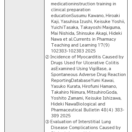
medicationinstruction training in
clinical preparation
educationSusumu Kawano, Hiroaki
Kaji, Yasuhisa Izushi, Keisuke Yoshii,
YuichiTasaka, Takayoshi Maiguma,
Mai Nishida, Shinsuke Akagi, Hideki
Nawa et al.Currents in Pharmacy
Teaching and Learning 17(9)
102383-102383 2025
② Incidence of Myocarditis Caused by
Drugs Used for Ulcerative Colitis
asExamined Using VigiBase, a
Spontaneous Adverse Drug Reaction
ReportingDatabaseYumi Kawai,
Yasuko Kurata, Hirofumi Hamano,
Takahiro Niimura, MitsuhiroGoda,
Yoshito Zamami, Keisuke Ishizawa,
Hideki NawaBiological and
Pharmaceutical Bulletin 48(4) 383-
389 2025
③ Evaluation of Interstitial Lung
Disease Complications Caused by