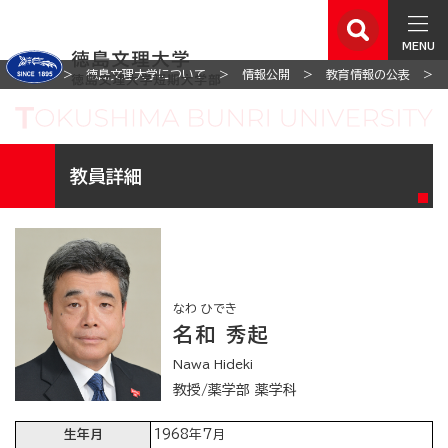
MENU
ホーム
徳島文理大学について
情報公開
教育情報の公表
教員詳細
なわ ひでき
名和 秀起
Nawa Hideki
教授/薬学部 薬学科
生年月
1968年7月