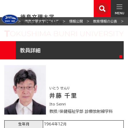
MENU
ホーム
徳島文理大学について
情報公開
教育情報の公表
教員詳細
いとう せんり
井藤 千里
Ito Senri
教授/保健福祉学部 診療放射線学科
生年月
1964年12月