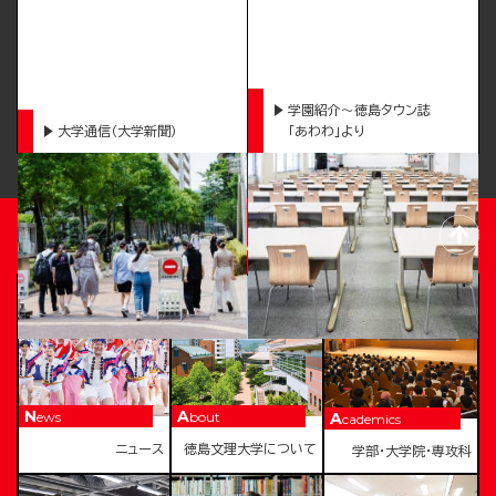
学園紹介～徳島タウン誌
大学通信（大学新聞）
「あわわ」より
TOKUSHIMA BUNRI UNIVERSITY
News
About
Academics
ニュース
徳島文理大学について
学部・大学院・専攻科