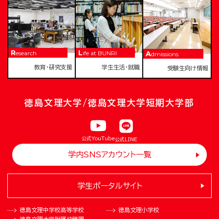
Research
Life at BUNRI
Admissions
教育・研究支援
学生生活・就職
受験生向け情報
徳島文理大学/徳島文理大学短期大学部
公式YouTube
公式LINE
学内SNSアカウント一覧
学生ポータルサイト
徳島文理中学校
高等学校
徳島文理小学校