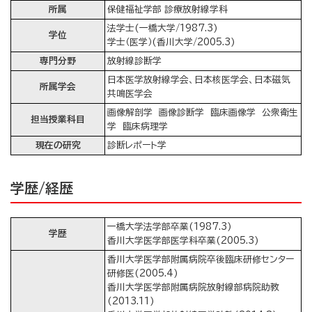
所属
保健福祉学部 診療放射線学科
法学士(一橋大学/1987.3)
学位
学士（医学）(香川大学/2005.3)
専門分野
放射線診断学
日本医学放射線学会、日本核医学会、日本磁気
所属学会
共鳴医学会
画像解剖学 画像診断学 臨床画像学 公衆衛生
担当授業科目
学 臨床病理学
現在の研究
診断レポート学
学歴/経歴
一橋大学法学部卒業(1987.3)
学歴
香川大学医学部医学科卒業(2005.3)
香川大学医学部附属病院卒後臨床研修センター
研修医(2005.4)
香川大学医学部附属病院放射線部病院助教
(2013.11)