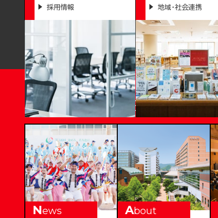
採用情報
地域・社会連携
T
OKUSHIMA BUNRI UNI
N
A
ews
bout