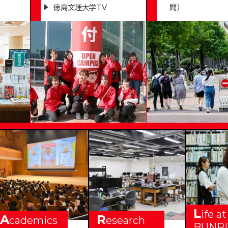
徳島文理大学TV
聞）
VERSITY
L
ife at
A
R
cademics
esearch
BUNRI