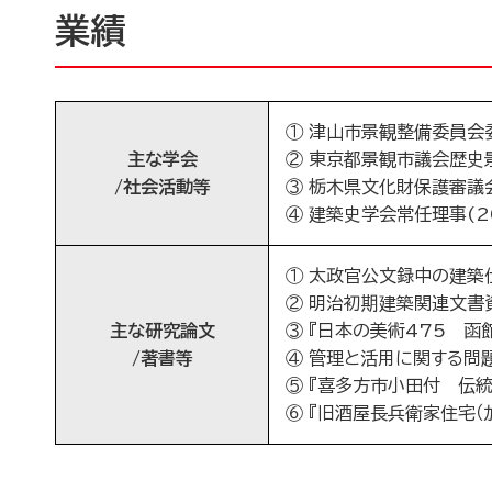
業績
① 津山市景観整備委員会委員
主な学会
② 東京都景観市議会歴史景観
/社会活動等
③ 栃木県文化財保護審議会委
④ 建築史学会常任理事(20
① 太政官公文録中の建築
② 明治初期建築関連文書資
主な研究論文
③ 『日本の美術475 函
/著書等
④ 管理と活用に関する問題
⑤ 『喜多方市小田付 伝
⑥ 『旧酒屋長兵衛家住宅（